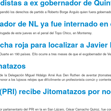
distas a ex gobernador de Qui
uspendió los derechos de partido a Roberto Borge Angulo quien fuera gobern
dor de NL ya fue internado en 
rugada de este jueves en el penal del Topo Chico, en Monterrey.
ha roja para localizar a Javier
er Duarte en 190 países. Ello ocurre a tres meses de que el exgobernador de 
omatazos
de la Delegación Miguel Hidalgo Arné Aus Den Ruthen de aventar jitomates 
or a los lujosos relojes que difícilmente un profesionista común y corrient
PRI) recibe Jitomatazos por no
dor parlamentario del PRI en la en San Lázaro, César Camacho Quiroz, fue con