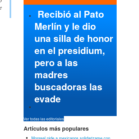
o
e
Recibió al Pato
Merlín y le dio
una silla de honor
en el presidium,
pero a las
madres
buscadoras las
evade
Ver todas las editoriales
Artículos más populares
Monreal pide a mexicanos solidarizarse con