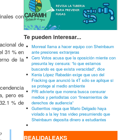
inales con
Te pueden interesar...
Nacional de
Monreal llama a hacer equipo con Sheinbaum
el 31 % en
ante presiones extranjeras
Cero Votos acusa que la oposición miente con
erno de la
presunta ley censura: “lo que estamos
buscando es que exista veracidad”, dice
Kenia López Rabadán exige que uso del
Fracking que anunció la 4T sólo se aplique si
se protege al medio ambiente
scendencia
PRI advierte que morena busca censurar
a, pero es
medios y periodistas con “lineamientos de
 32.1 % de
derechos de audiencia”
Gutierritos niega que Mario Delgado haya
violado a la ley tras video presumiendo que
Sheinbaum deposita dinero a estudiantes
o
REALIDALEAKS