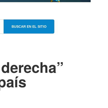
BUSCAR EN EL SITIO
 derecha”
país