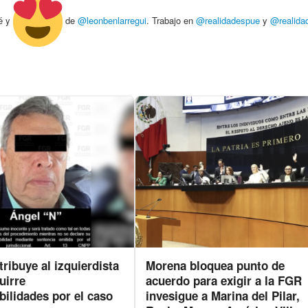
é y
de
@leonbenlarregui
. Trabajo en
@realidadespue
y
@realida
ribuye al izquierdista
Morena bloquea punto de
uirre
acuerdo para exigir a la FGR
ilidades por el caso
invesigue a Marina del Pilar,