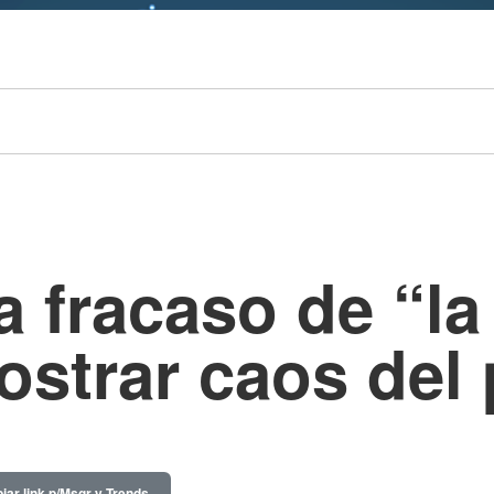
 fracaso de “la
ostrar caos del 
iar link p/Msgr y Trends