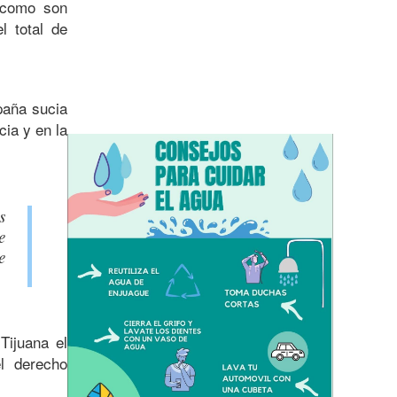
 como son
l total de
paña sucia
cia y en la
s
e
e
Tijuana el
l derecho