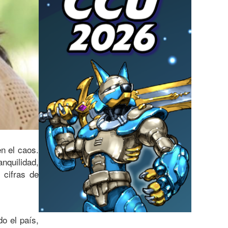
n el caos.
nquilidad,
 cifras de
o el país,