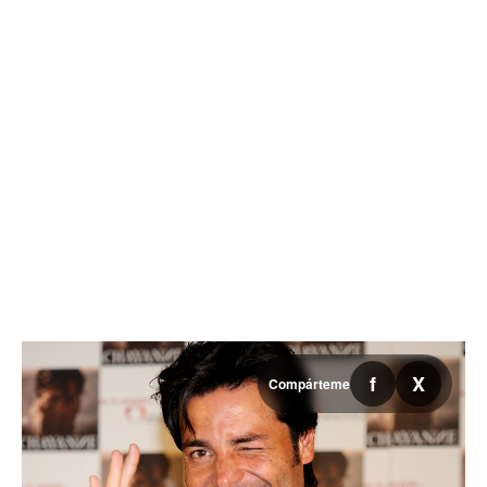
Recibió al Pato Merlín y le dio
una silla de honor en el
presidium, pero a las madres
buscadoras las evade
Ver todas las editoriales