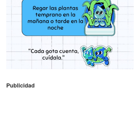
f
X
Compárteme
REALIDALEAKS