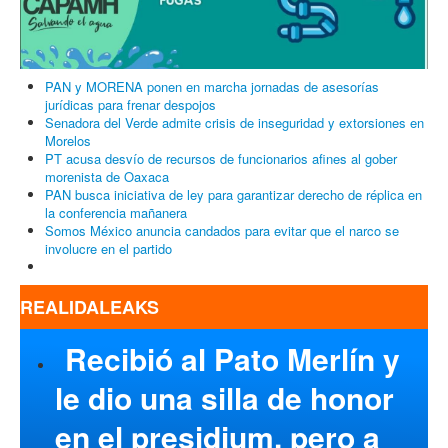
PAN y MORENA ponen en marcha jornadas de asesorías
jurídicas para frenar despojos
Senadora del Verde admite crisis de inseguridad y extorsiones en
Morelos
PT acusa desvío de recursos de funcionarios afines al gober
morenista de Oaxaca
PAN busca iniciativa de ley para garantizar derecho de réplica en
la conferencia mañanera
Somos México anuncia candados para evitar que el narco se
involucre en el partido
REALIDALEAKS
Recibió al Pato Merlín y
le dio una silla de honor
en el presidium, pero a