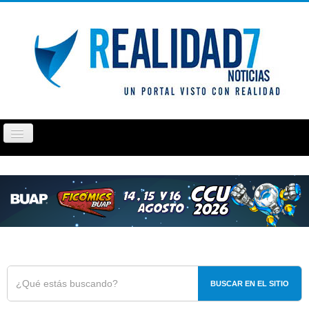
Cambiar
navegación
PUEBLA
TLAXCALA
OPINIÓN
REPORTAJ
BUSCAR EN EL SITIO