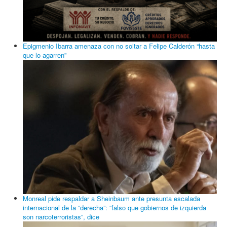
Epigmenio Ibarra amenaza con no soltar a Felipe Calderón “hasta
que lo agarren”
Monreal pide respaldar a Sheinbaum ante presunta escalada
internacional de la “derecha”: “falso que gobiernos de izquierda
son narcoterroristas”, dice