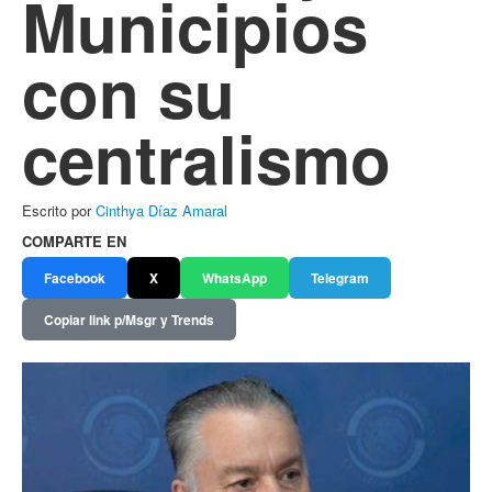
Municipios
con su
centralismo
Escrito por
Cinthya Díaz Amaral
COMPARTE EN
Facebook
X
WhatsApp
Telegram
Copiar link p/Msgr y Trends