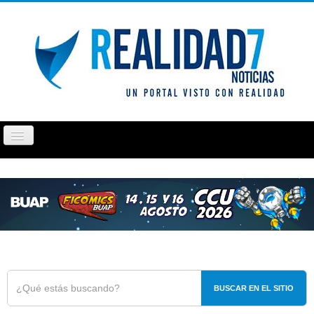
Cambiar
navegación
PUEBLA
TLAXCALA
OPINIÓN
REPORTAJ
BUSCAR EN EL SITIO