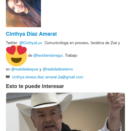
Cinthya Díaz Amaral
Twitter:
@
CinthyaLux
Comunicóloga en proceso, fanática de Zoé y
de
@leonbenlarregui
. Trabajo
en
@realidadespue
y
@realidadsietemx
cinthya.teresa.diaz.amaral.2a@gmail.com
Esto te puede interesar