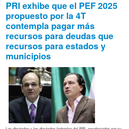
PRI exhibe que el PEF 2025
propuesto por la 4T
contempla pagar más
recursos para deudas que
recursos para estados y
municipios
Las diputadas y los diputados federales del PRI, encabezados por su