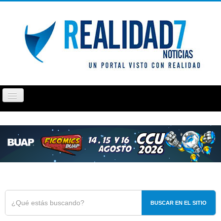
Cambiar
navegación
PUEBLA
TLAXCALA
OPINIÓN
REPORTAJ
BUSCAR EN EL SITIO