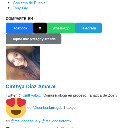
Gobierno de Puebla
Tony Gali
COMPARTE EN
Facebook
X
WhatsApp
Telegram
Copiar link p/Msgr y Trends
Cinthya Díaz Amaral
Twitter:
@
CinthyaLux
Comunicóloga en proceso, fanática de Zoé y
de
@leonbenlarregui
. Trabajo
en
@realidadespue
y
@realidadsietemx