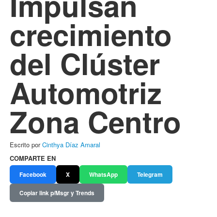
Impulsan
crecimiento
del Clúster
Automotriz
Zona Centro
Escrito por
Cinthya Díaz Amaral
COMPARTE EN
Facebook
X
WhatsApp
Telegram
Copiar link p/Msgr y Trends