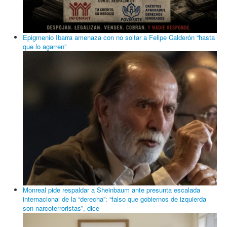
Epigmenio Ibarra amenaza con no soltar a Felipe Calderón “hasta
que lo agarren”
Monreal pide respaldar a Sheinbaum ante presunta escalada
internacional de la “derecha”: “falso que gobiernos de izquierda
son narcoterroristas”, dice