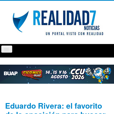
Cambiar
navegación
PUEBLA
TLAXCALA
OPINIÓN
REPORTAJ
Eduardo Rivera: el favorito