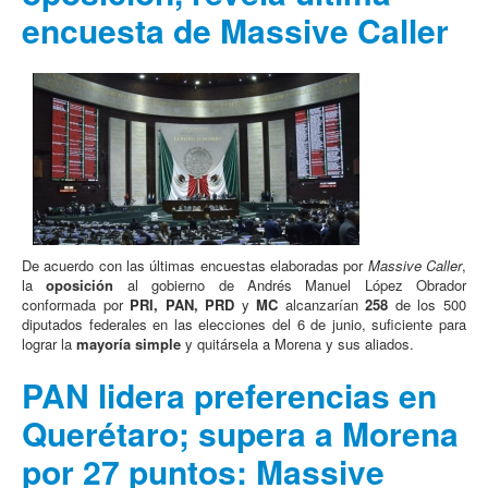
encuesta de Massive Caller
De acuerdo con las últimas encuestas elaboradas por
Massive Caller
,
la
oposición
al gobierno de Andrés Manuel López Obrador
conformada por
PRI, PAN, PRD
y
MC
alcanzarían
258
de los 500
diputados federales en las elecciones del 6 de junio, suficiente para
lograr la
mayoría simple
y quitársela a Morena y sus aliados.
PAN lidera preferencias en
Querétaro; supera a Morena
por 27 puntos: Massive