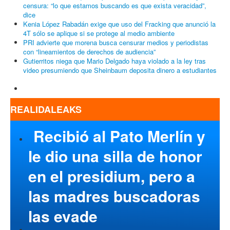
censura: “lo que estamos buscando es que exista veracidad”,
dice
Kenia López Rabadán exige que uso del Fracking que anunció la
4T sólo se aplique si se protege al medio ambiente
PRI advierte que morena busca censurar medios y periodistas
con “lineamientos de derechos de audiencia”
Gutierritos niega que Mario Delgado haya violado a la ley tras
video presumiendo que Sheinbaum deposita dinero a estudiantes
REALIDALEAKS
Recibió al Pato Merlín y
le dio una silla de honor
en el presidium, pero a
las madres buscadoras
las evade