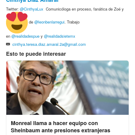
Twitter:
@
CinthyaLux
Comunicóloga en proceso, fanática de Zoé y
de
@leonbenlarregui
. Trabajo
en
@realidadespue
y
@realidadsietemx
cinthya.teresa.diaz.amaral.2a@gmail.com
Esto te puede interesar
Monreal llama a hacer equipo con
Sheinbaum ante presiones extranjeras