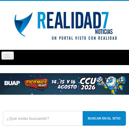
Cambiar
navegación
PUEBLA
TLAXCALA
OPINIÓN
REPORTAJ
BUSCAR EN EL SITIO