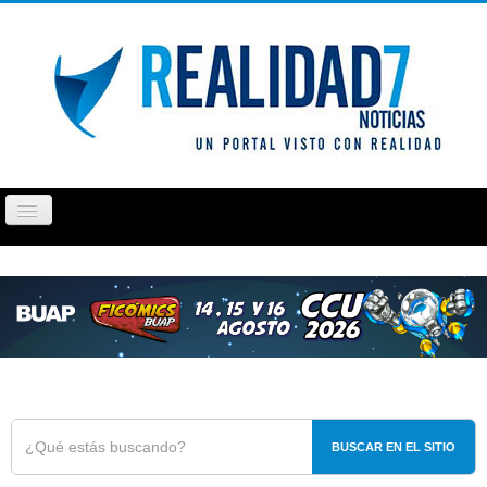
Cambiar
navegación
PUEBLA
TLAXCALA
OPINIÓN
REPORTAJ
BUSCAR EN EL SITIO