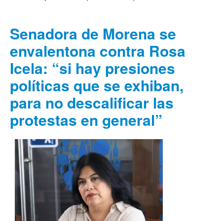
Senadora de Morena se
envalentona contra Rosa
Icela: “si hay presiones
políticas que se exhiban,
para no descalificar las
protestas en general”