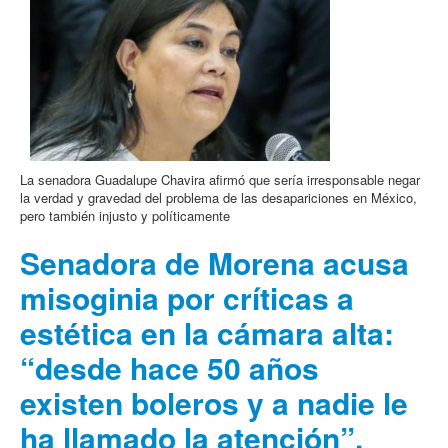
La senadora Guadalupe Chavira afirmó que sería irresponsable negar
la verdad y gravedad del problema de las desapariciones en México,
pero también injusto y políticamente
Senadora de Morena acusa
misoginia por críticas a
estética en la cámara alta:
“desde hace 50 años
existen boleros y a nadie le
ha llamado la atención”,