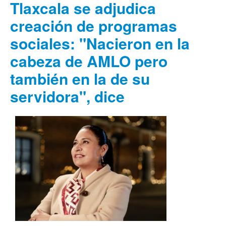
Tlaxcala se adjudica
creación de programas
sociales: "Nacieron en la
cabeza de AMLO pero
también en la de su
servidora", dice