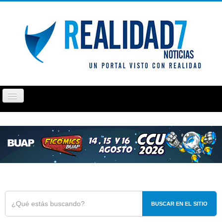
Cambiar
navegación
PUEBLA
TLAXCALA
OPINIÓN
REPORTAJ
BUSCAR EN EL SITIO