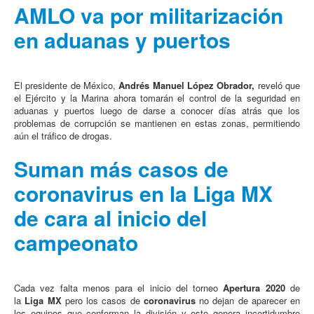
AMLO va por militarización
en aduanas y puertos
El presidente de México,
Andrés Manuel López Obrador,
reveló que
el Ejército y la Marina ahora tomarán el control de la seguridad en
aduanas y puertos luego de darse a conocer días atrás que los
problemas de corrupción se mantienen en estas zonas, permitiendo
aún el tráfico de drogas.
Suman más casos de
coronavirus en la Liga MX
de cara al inicio del
campeonato
Cada vez falta menos para el inicio del torneo
Apertura 2020
de
la
Liga MX
pero los casos de
coronavirus
no dejan de aparecer en
los equipos que conforman la división y esto genera incertidumbre