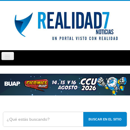
Cambiar
navegación
PUEBLA
TLAXCALA
OPINIÓN
REPORTAJ
BUSCAR EN EL SITIO