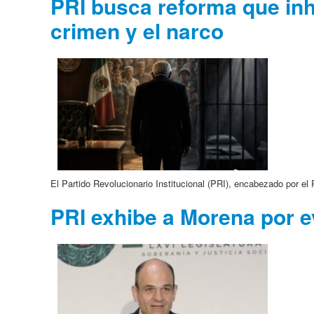
PRI busca reforma que inha
crimen y el narco
El Partido Revolucionario Institucional (PRI), encabezado por el
PRI exhibe a Morena por e