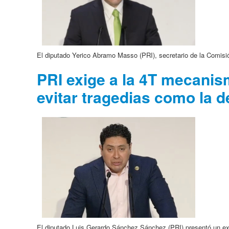
El diputado Yerico Abramo Masso (PRI), secretario de la Comisió
PRI exige a la 4T mecanis
evitar tragedias como la 
El diputado Luis Gerardo Sánchez Sánchez (PRI) presentó un exho