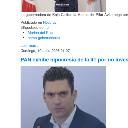
La gobernadora de Baja California Marina del Pilar Ávila negó ser
Publicado en
Noticias
Etiquetado como
Marina del Pilar
narco gobernadores
Leer más ...
Domingo, 19 Julio 2026 21:07
PAN exhibe hipocresía de la 4T por no inve