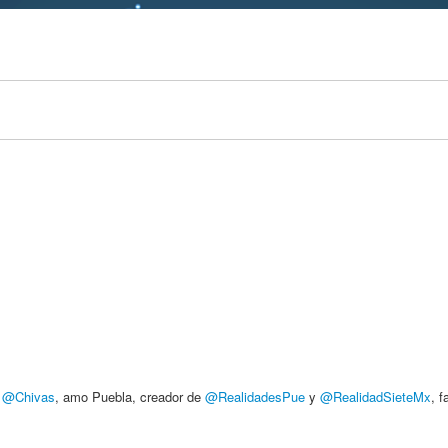
,
@Chivas
, amo Puebla, creador de
@RealidadesPue
y
@RealidadSieteMx
, 