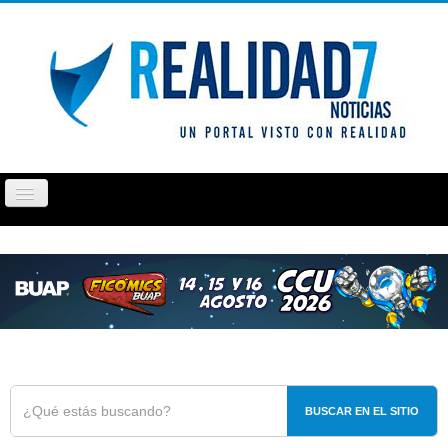
Cambiar
navegación
PUEBLA
TLAXCALA
OPINIÓN
REPORTAJ
BUSCAR EN EL SITIO