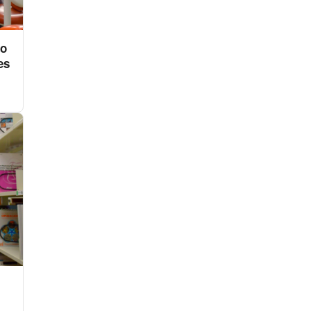
to
es