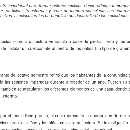
 es trascendental para formar actores sociales desde edades temprana
ar, participar, transformar y crear de manera consciente sus entorno
lusivos y socioculturales en beneficio del desarrollo de las sociedades 
nocida como arquitectura vernácula a base de piedra, tierra y mur
 de instalar un cuezcomate al centro de los patios (un tipo de gran
udiante del octavo semestre refirió que los habitantes de la comunidad 
e las sesiones impartidas durante alrededor de un año. Fueron 13 t
o también se articularon los diferentes elementos de una casa, donde el
, informó.
 por obtener dicho premio, el cual representó la oportunidad de dar 
inculan a las niñas y los niños con la arquitectura. Su investigación
s espacios y escalar este proyecto a nivel estatal o regional.