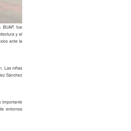
la BUAP, fue
tectura y el
xico ante la
n. Las niñas
ndez Sánchez
s importante
 de entornos