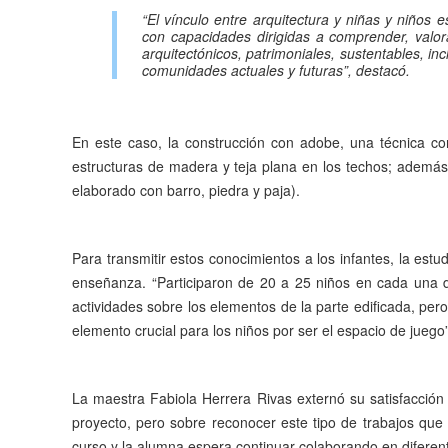
“El vínculo entre arquitectura y niñas y niños
con capacidades dirigidas a comprender, valor
arquitectónicos, patrimoniales, sustentables, inc
comunidades actuales y futuras”, destacó.
En este caso, la construcción con adobe, una técnica co
estructuras de madera y teja plana en los techos; además
elaborado con barro, piedra y paja).
Para transmitir estos conocimientos a los infantes, la est
enseñanza. “Participaron de 20 a 25 niños en cada una d
actividades sobre los elementos de la parte edificada, per
elemento crucial para los niños por ser el espacio de juego”
La maestra Fabiola Herrera Rivas externó su satisfacción
proyecto, pero sobre reconocer este tipo de trabajos que v
curso y la alumna espera continuar colaborando en diferente