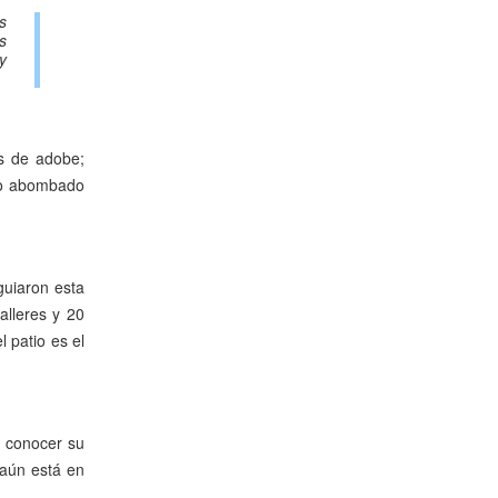
s
s
y
os de adobe;
ero abombado
guiaron esta
alleres y 20
 patio es el
a conocer su
 aún está en