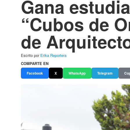
Gana estudi
“Cubos de Or
de Arquitect
Escrito por
Erika Reportera
COMPARTE EN
Facebook
X
WhatsApp
Telegram
Cop