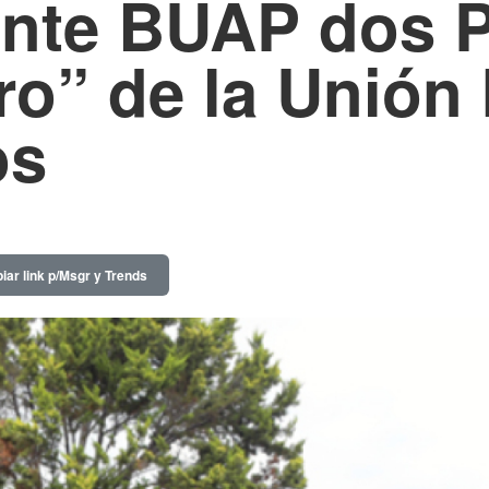
ante BUAP dos 
o” de la Unión 
os
iar link p/Msgr y Trends