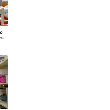
to
es