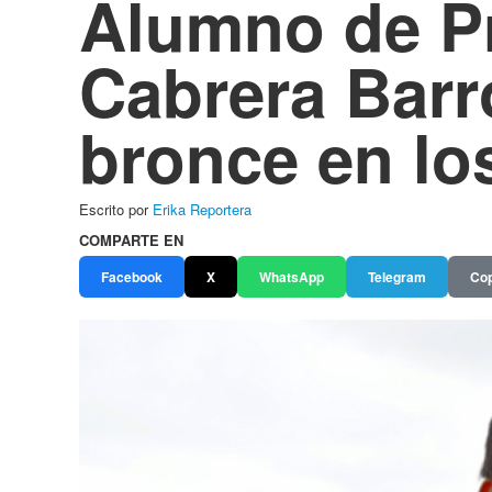
Alumno de Pr
Cabrera Barr
bronce en l
Escrito por
Erika Reportera
COMPARTE EN
Facebook
X
WhatsApp
Telegram
Cop