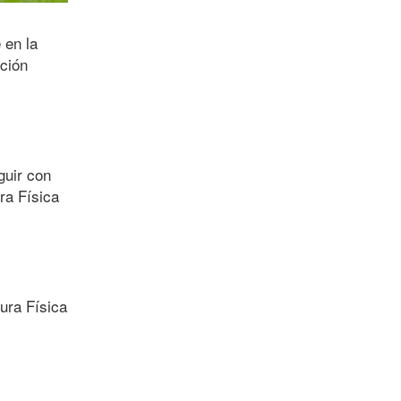
 en la
ción
guir con
ura Física
ura Física