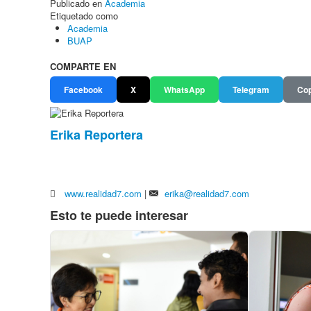
Publicado en
Academia
Etiquetado como
Academia
BUAP
COMPARTE EN
Facebook
X
WhatsApp
Telegram
Cop
Erika Reportera
www.realidad7.com
|
erika@realidad7.com
Esto te puede interesar