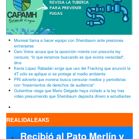
Monreal llama a hacer equipo con Sheinbaum ante presiones
extranjeras
Cero Votos acusa que la oposición miente con presunta ley
censura: “lo que estamos buscando es que exista veracidad”,
dice
Kenia López Rabadán exige que uso del Fracking que anunció la
4T sólo se aplique si se protege al medio ambiente
PRI advierte que morena busca censurar medios y periodistas
con “lineamientos de derechos de audiencia”
Gutierritos niega que Mario Delgado haya violado a la ley tras
video presumiendo que Sheinbaum deposita dinero a estudiantes
REALIDALEAKS
Recibió al Pato Merlín y