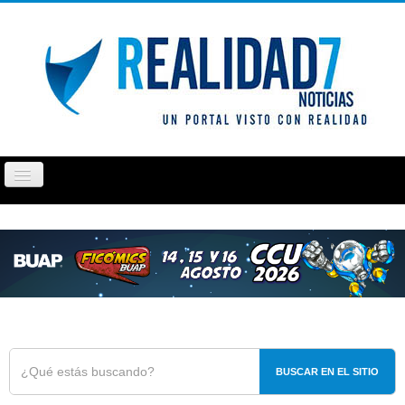
Cambiar
navegación
PUEBLA
TLAXCALA
OPINIÓN
REPORTAJ
BUSCAR EN EL SITIO